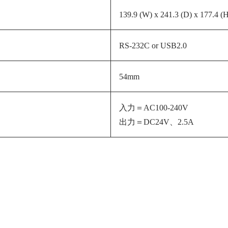
139.9 (W) x 241.3 (D) x 177.4 
RS-232C or USB2.0
54mm
入力＝AC100-240V
出力＝DC24V、2.5A