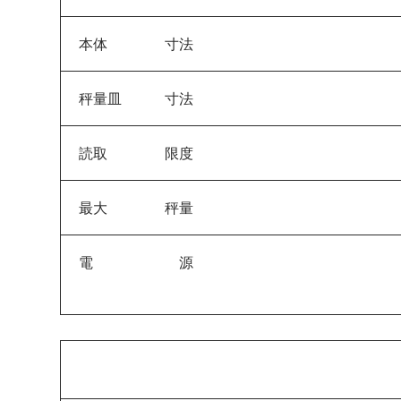
本体 寸法
秤量皿 寸法
読取 限度
最大 秤量
電 源