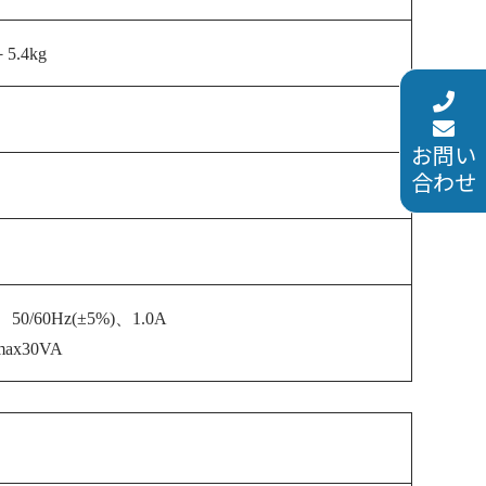
－5.4kg
お問い
合わせ
50/60Hz
(±5%)
、1.0A
ax30VA