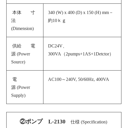
本体 寸
340 (W) x 400 (D) x 150 (H) mm－
法
約10ｋｇ
(Dimension)
供給 電
DC24V、
源 (Power
300VA（2pumps+1AS+1Detctor）
Source)
電
AC100～240V, 50/60Hz, 400VA
源 (
Power
Supply
)
②ポンプ L-2130
仕様 (Specification)