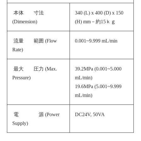
本体 寸法
340 (L) x 400 (D) x 150
(Dimension)
(H) mm－約15ｋｇ
流量 範囲 (Flow
0.001~9.999 mL/min
Rate)
最大 圧力 (Max.
39.2MPa (0.001~5.000
Pressure)
mL/min)
19.6MPa (5.001~9.999
mL/min)
電 源 (
Power
DC24V, 50VA
Supply
)