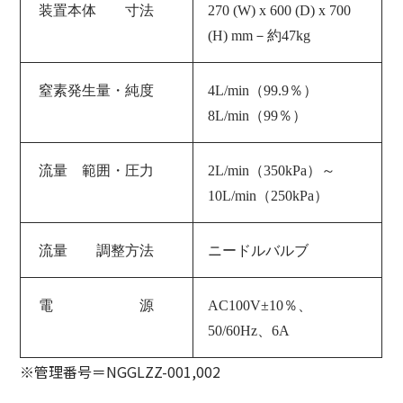
装置
本体 寸法
270 (W) x 600 (D) x 700
(H) mm－約47kg
窒素発生量・純度
4L/min（99.9％）
8L/min（99％）
流量 範囲・圧力
2L/min（350kPa）～
10L/min（250kPa）
流量 調整方法
ニードルバルブ
電 源
AC100V±10％、
50/60Hz、6A
※
管理番号＝NGGLZZ-001,002